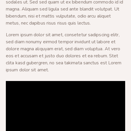
sodales ut. Sed sed quam ut ex bibendum commodo id id
magna. Aliquam sed ligula sed ante blandit volutpat. Ut
bibendum, nisi et mattis vulputate, odio arcu aliquet
metus, nec dapibus risus risus quis lectus.
Lorem ipsum dolor sit amet, consetetur sadipscing elitr,
sed diam nonumy eirmod tempor invidunt ut labore et
dolore magna aliquyam erat, sed diam voluptua. At vero
eos et accusam et justo duo dolores et ea rebum. Stet
clita kasd gubergren, no sea takimata sanctus est Lorem
ipsum dolor sit amet.