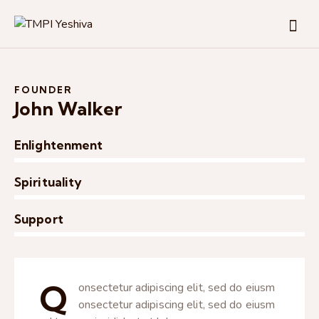
FOUNDER
John Walker
Enlightenment
0%
Spirituality
0%
Support
8%
Q
onsectetur adipiscing elit, sed do eiusm
onsectetur adipiscing elit, sed do eiusm