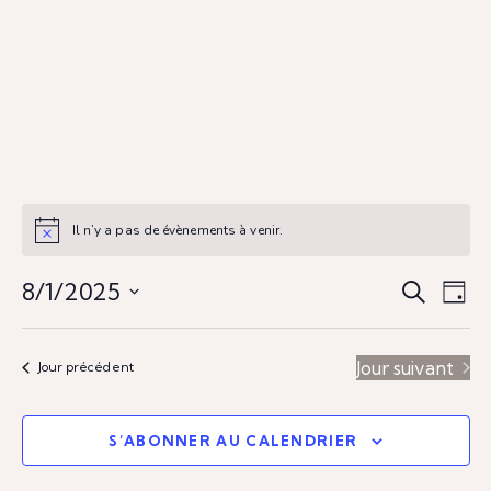
Il n’y a pas de évènements à venir.
R
N
8/1/2025
R
J
e
S
a
o
e
c
u
é
h
v
Jour suivant
Jour précédent
r
l
e
c
i
e
r
c
c
S’ABONNER AU CALENDRIER
h
g
h
t
e