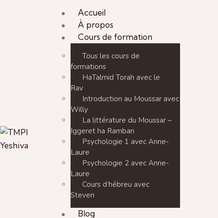
Accueil
À propos
Cours de formation
Tous les cours de
formations
HaTalmid Torah avec le
Rav
Introduction au Moussar avec
Willy
La littérature du Moussar –
Iggeret ha Ramban
Psychologie 1 avec Anne-
Laure
Psychologie 2 avec Anne-
Laure
Cours d’hébreu avec
Steven
Blog