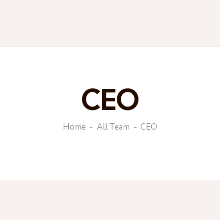
CEO
Home
All Team
CEO