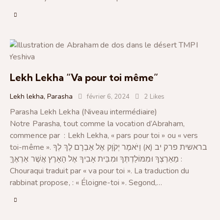
Lekh Lekha “Va pour toi même”
Lekh lekha
,
Parasha
février 6, 2024
2
Likes
Parasha Lekh Lekha (Niveau intermédiaire)
Notre Parasha, tout comme la vocation d’Abraham,
commence par : Lekh Lekha, « pars pour toi » ou « vers
toi-même ». בראשית פרק יב (א) וַיֹּאמֶר יְקֹוָק אֶל אַבְרָם לֶךְ לְךָ
מֵאַרְצְךָ וּמִמּוֹלַדְתְּךָ וּמִבֵּית אָבִיךָ אֶל הָאָרֶץ אֲשֶׁר אַרְאֶךָּ :
Chouraqui traduit par « va pour toi ». La traduction du
rabbinat propose, : « Éloigne-toi ». Segond,…